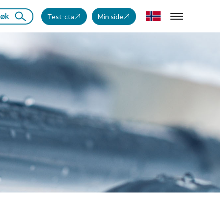
øk
Test-cta
Min side