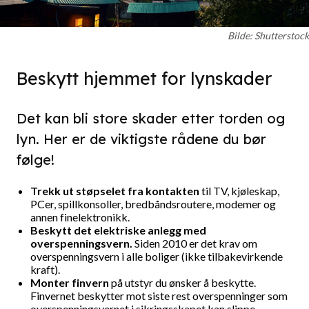
Bilde: Shutterstock
Beskytt hjemmet for lynskader
Det kan bli store skader etter torden og
lyn. Her er de viktigste rådene du bør
følge!
Trekk ut støpselet fra kontakten
til TV, kjøleskap,
PCer, spillkonsoller, bredbåndsroutere, modemer og
annen finelektronikk.
Beskytt det elektriske anlegg med
overspenningsvern.
Siden 2010 er det krav om
overspenningsvern i alle boliger (ikke tilbakevirkende
kraft).
Monter finvern
på utstyr du ønsker å beskytte.
Finvernet beskytter mot siste rest overspenninger som
overspenningsvernet i sikringsskapet kan slippe